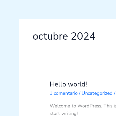
Ir
al
contenido
octubre 2024
Hello world!
Hello
world!
1 comentario
/
Uncategorized
Welcome to WordPress. This is y
start writing!